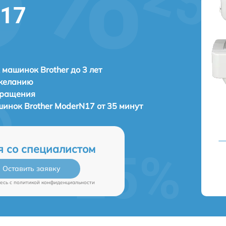
N17
машинок Brother до 3 лет
 желанию
бращения
ашинок
Brother ModerN17 от 35 минут
я со специалистом
Оставить заявку
есь c
политикой конфиденциальности