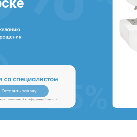
рске
 желанию
бращения
я со специалистом
Оставить заявку
есь c
политикой конфиденциальности