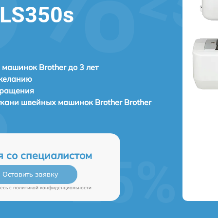
r LS350s
машинок Brother до 3 лет
 желанию
бращения
ткани швейных машинок
Brother Brother
я со специалистом
Оставить заявку
есь c
политикой конфиденциальности