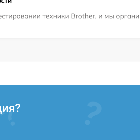
сти
тировании техники Brother, и мы органи
ция?