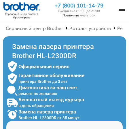
+7 (800) 101-14-79
Ежедневно с 9:00 до 21:00
Сервисный центр Brother
в
Позвонить
мне утром
Красноярске
Сервисный центр Brother
Каталог устройств
Ремо
Замена лазера принтера
Brother HL-L2300DR
Официальный сервис
Гарантийное обслуживание
принтера Brother до 3 лет
Диагностика за наш счет,
ремонт по желанию
Бесплатный выезд курьера
в день обращения
Замена лазера принтера
Brother HL-L2300DR от 35 минут