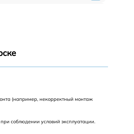
1200 р
1150 р
900 р
рске
монта (например, некорректный монтаж
 при соблюдении условий эксплуатации.