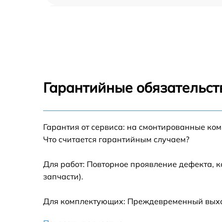
Ремонт ножного привода Brother 4234D
Ремонт петлеобразующего механизма
Brother 4234D
Ремонт челночного механизма Brother
4234D
Гарантийные обязательст
Гарантия от сервиса: на смонтированные ко
Что считается гарантийным случаем?
Для работ: Повторное проявление дефекта, 
запчасти).
Для комплектующих: Преждевременный выход 