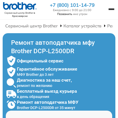
+7 (800) 101-14-79
Ежедневно с 9:00 до 21:00
Сервисный центр Brother
в
Позвонить
мне утром
Красноярске
Сервисный центр Brother
Каталог устройств
Ремо
Ремонт автоподатчика мфу
Brother DCP-L2500DR
Официальный сервис
Гарантийное обслуживание
МФУ Brother до 3 лет
Диагностика за наш счет,
ремонт по желанию
Бесплатный выезд курьера
в день обращения
Ремонт автоподатчика МФУ
Brother DCP-L2500DR от 35 минут